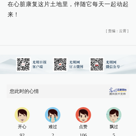
在心脏康复这片土地里，伴随它每天一起动起
来！
[
责编：云霄
]
您此时的心情
开心
难过
点赞
飘过
92
2
106
5