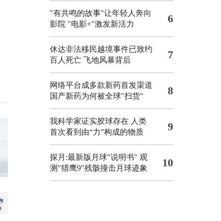
"有共鸣的故事"让年轻人奔向
6
影院
"电影+"激发新活力
休达非法移民越境事件已致约
7
百人死亡
飞地风暴背后
网络平台成多款新药首发渠道
8
国产新药为何被全球"扫货"
我科学家证实胶球存在 人类
9
首次看到由“力”构成的物质
探月:最新版月球"说明书"
观
10
测"猎鹰9"残骸撞击月球迹象