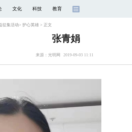
论
文化
科技
教育
公益征集活动
>
护心英雄
>
正文
张青娟
来源：光明网
2019-09-03 11:11