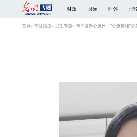
时政
国际
时评
理
首页
>
专题频道
>
卫生专题
>
2019世界心脏日—“心脏英雄”