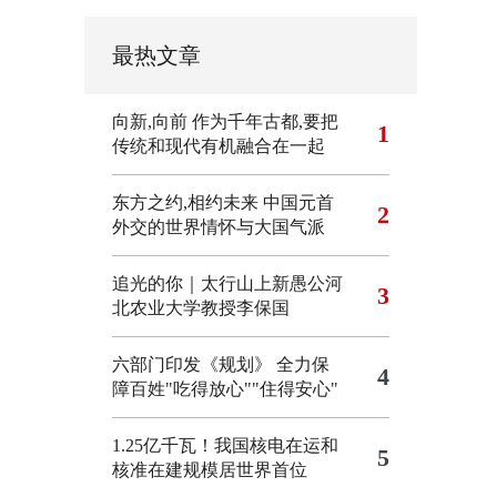
最热文章
向新,向前
作为千年古都,要把
1
传统和现代有机融合在一起
东方之约,相约未来 中国元首
2
外交的世界情怀与大国气派
追光的你｜太行山上新愚公河
3
北农业大学教授李保国
六部门印发《规划》 全力保
4
障百姓"吃得放心""住得安心"
1.25亿千瓦！我国核电在运和
5
核准在建规模居世界首位