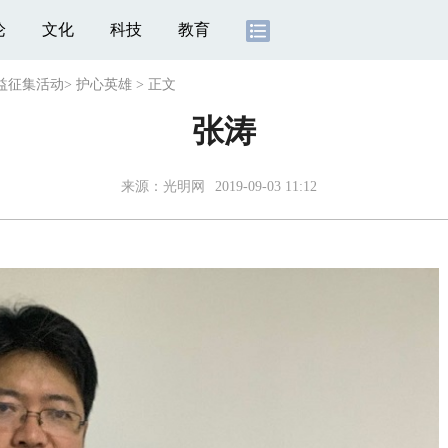
论
文化
科技
教育
公益征集活动
>
护心英雄
>
正文
张涛
来源：光明网
2019-09-03 11:12