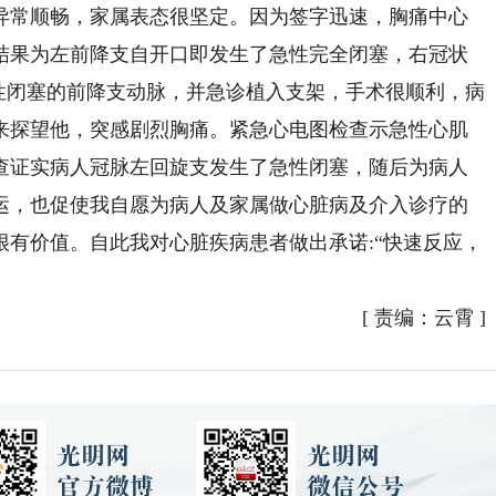
通异常顺畅，家属表态很坚定。因为签字迅速，胸痛中心
结果为左前降支自开口即发生了急性完全闭塞，右冠状
性闭塞的前降支动脉，并急诊植入支架，手术很顺利，病
来探望他，突感剧烈胸痛。紧急心电图检查示急性心肌
查证实病人冠脉左回旋支发生了急性闭塞，随后为病人
运，也促使我自愿为病人及家属做心脏病及介入诊疗的
有价值。自此我对心脏疾病患者做出承诺:“快速反应，
[
责编：云霄
]