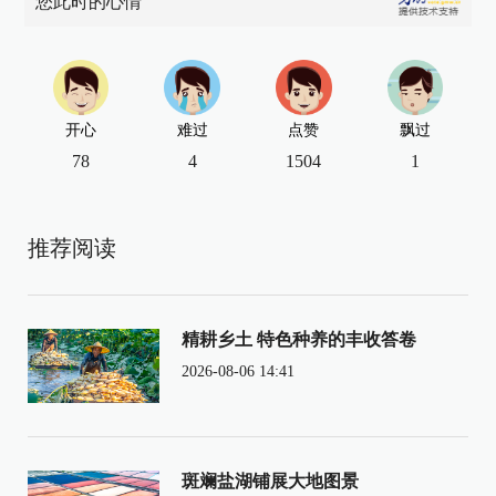
您此时的心情
开心
难过
点赞
飘过
78
4
1504
1
推荐阅读
精耕乡土 特色种养的丰收答卷
2026-08-06 14:41
斑斓盐湖铺展大地图景