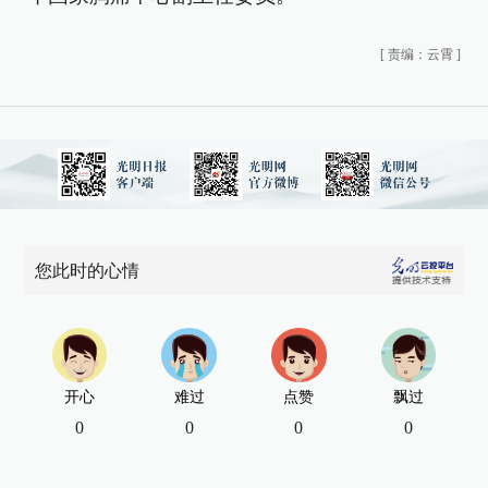
[
责编：云霄
]
您此时的心情
开心
难过
点赞
飘过
0
0
0
0