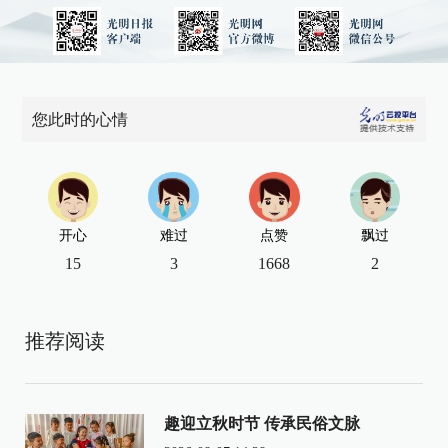
您此时的心情
开心
难过
点赞
飘过
15
3
1668
2
推荐阅读
趣迎立秋时节 传承民俗文脉