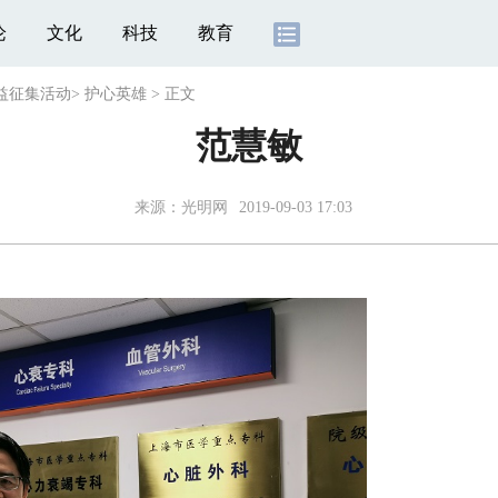
论
文化
科技
教育
公益征集活动
>
护心英雄
>
正文
范慧敏
来源：光明网
2019-09-03 17:03