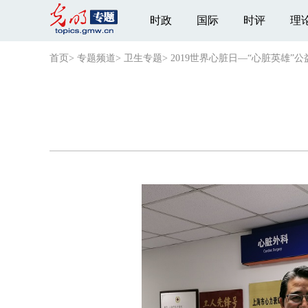
时政
国际
时评
理
首页
>
专题频道
>
卫生专题
>
2019世界心脏日—“心脏英雄”