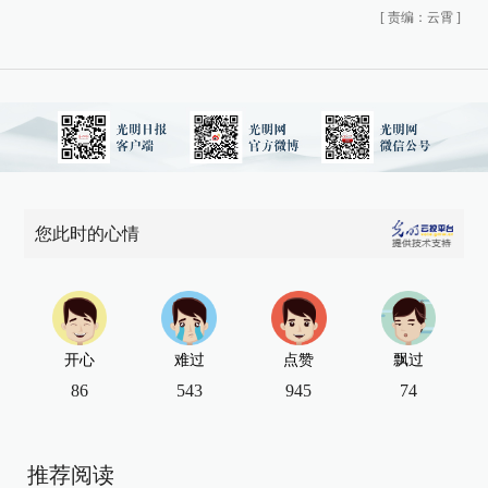
[
责编：云霄
]
您此时的心情
开心
难过
点赞
飘过
86
543
945
74
推荐阅读