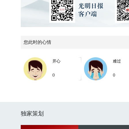
您此时的心情
开心
难过
0
0
独家策划