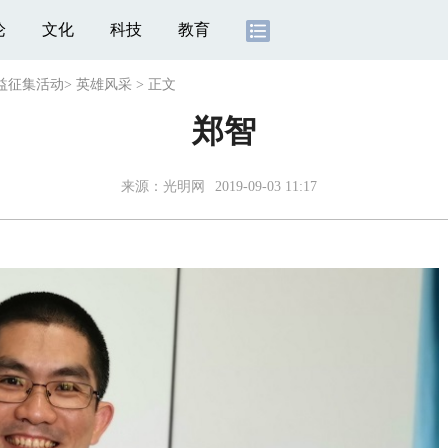
论
文化
科技
教育
公益征集活动
>
英雄风采
>
正文
郑智
来源：光明网
2019-09-03 11:17