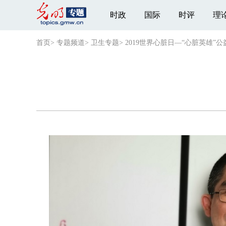
时政
国际
时评
理
首页
>
专题频道
>
卫生专题
>
2019世界心脏日—“心脏英雄”