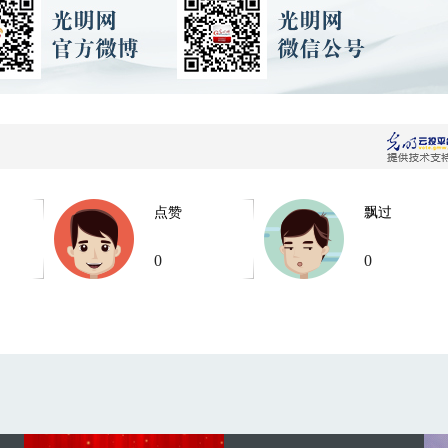
点赞
飘过
0
0