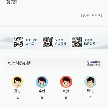
著7部。
[
责编：刘冰雅
]
您此时的心情
开心
难过
点赞
飘过
4
0
0
0