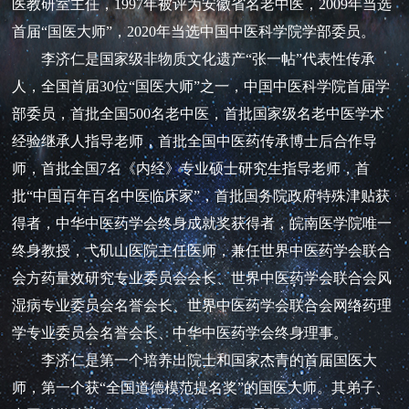
医教研室主任，1997年被评为安徽省名老中医，2009年当选
首届“国医大师”，2020年当选中国中医科学院学部委员。
李济仁是国家级非物质文化遗产“张一帖”代表性传承
人，全国首届30位“国医大师”之一，中国中医科学院首届学
部委员，首批全国500名老中医，首批国家级名老中医学术
经验继承人指导老师，首批全国中医药传承博士后合作导
师，首批全国7名《内经》专业硕士研究生指导老师，首
批“中国百年百名中医临床家”，首批国务院政府特殊津贴获
得者，中华中医药学会终身成就奖获得者，皖南医学院唯一
终身教授，弋矶山医院主任医师，兼任世界中医药学会联合
会方药量效研究专业委员会会长、世界中医药学会联合会风
湿病专业委员会名誉会长、世界中医药学会联合会网络药理
学专业委员会名誉会长、中华中医药学会终身理事。
李济仁是第一个培养出院士和国家杰青的首届国医大
师，第一个获“全国道德模范提名奖”的国医大师。其弟子、