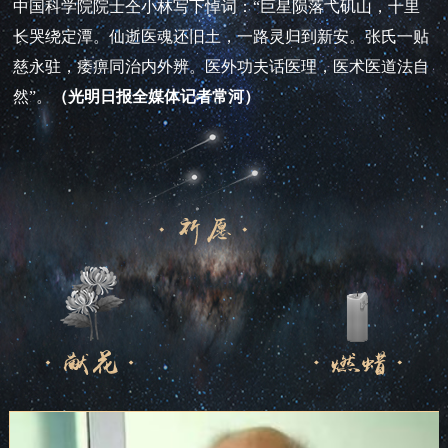
中国科学院院士仝小林写下悼词：“巨星陨落弋矶山，十里
长哭绕定潭。仙逝医魂还旧土，一路灵归到新安。张氏一贴
慈永驻，痿痹同治内外辨。医外功夫话医理，医术医道法自
然”。
（光明日报全媒体记者常河）