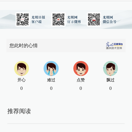
您此时的心情
开心
难过
点赞
飘过
0
0
0
0
推荐阅读