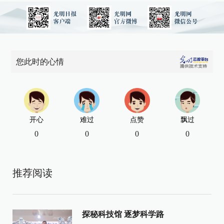
您此时的心情
开心
难过
点赞
飘过
0
0
0
0
推荐阅读
探秘科技馆 逐梦科学路