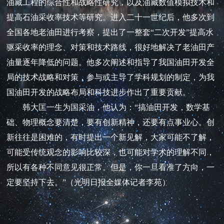
油藏工程的综合性和战略性研究，以及油藏数值模拟技术和
提高石油采收率技术等研究。进入二十一世纪后，他多次到
全国各地老油田进行考察，提出了一整套“二次开发”提高水
驱采收率的理念、对策和技术路线，很好地解决了老油田产
油量逐年降低的问题。他多次阐述和指导了我国油田开发全
局的技术战略和对策，参与或主导了学科规划的制定，为我
国油田开发的战略布局和科技进步作出了重要贡献。
韩大匡一生为国采油，他认为：“搞油田开发，数学基
础、物理概念要清楚，要有创新精神，还要有点事业心。创
新往往是困难的，有时提出一个新见解，大家可能不了解，
可能受传统观念的影响比较深，也可能对学术的理解不同，
所以有各种不同意见很正常。但是，你一旦看准了方向，一
定要坚持下去。”（光明日报全媒体记者李苑）