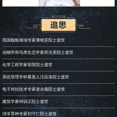
我国舰船领域专家潘镜芙院士逝世
动物学和鸟类生态学家郑光美院士逝世
化学工程学家胡英院士逝世
系统管理学科奠基人汪应洛院士逝世
电子对抗技术专家凌永顺院士逝世
建筑学家钟训正院士逝世
绵羊育种专家刘守仁院士逝世