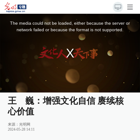
This
is
a
The media could not be loaded, either because the server or
modal
window.
network failed or because the format is not supported.
王 巍：增强文化自信 赓续核
心价值
来源：
光明网
2024-05-28 14:11