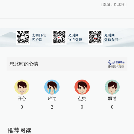
[
责编：刘冰雅
]
您此时的心情
开心
难过
点赞
飘过
0
2
0
0
推荐阅读