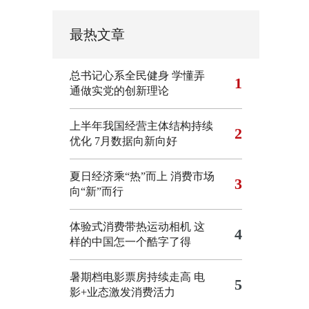
最热文章
总书记心系全民健身
学懂弄
1
通做实党的创新理论
上半年我国经营主体结构持续
2
优化
7月数据向新向好
夏日经济乘“热”而上 消费市场
3
向“新”而行
体验式消费带热运动相机
这
4
样的中国怎一个酷字了得
暑期档电影票房持续走高 电
5
影+业态激发消费活力