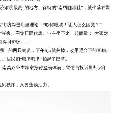
浓度最高”的地方。徐特的“南梧咖啡社”，就坐落在聚
坊闯进店里理论：“吵得嘎响！让人怎么困觉？”
崔巍，召集居民代表、业主坐下来一起商量：“大家对
也得呵护呀……”
棚上的两只喇叭，下午6点就关掉，改用吧台下的音响。
…”居民们“呱唧呱唧”拍起了巴掌。
南昌路业主家家挣得盆满钵满，警情与投诉量却比年
规则秩序，又要蓬勃活力。