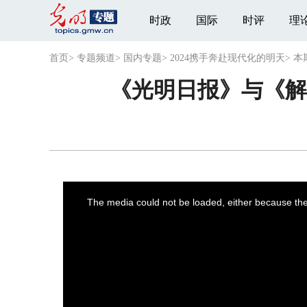
时政
国际
时评
理
首页
>
专题频道
>
国内专题
>
2024携手奔赴现代化的明天
>
本
《光明日报》与《解
This
is
a
The media could not be loaded, either because the 
modal
window.