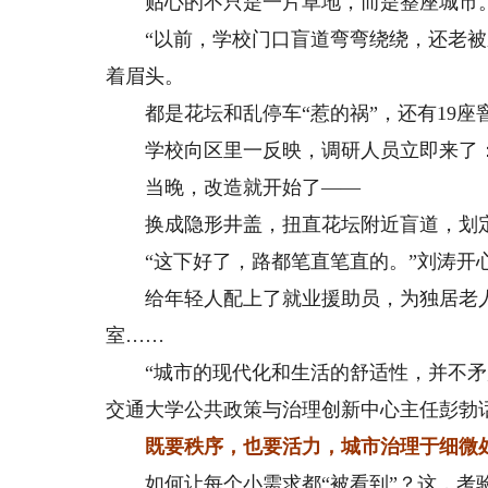
贴心的不只是一片草地，而是整座城市
“以前，学校门口盲道弯弯绕绕，还老被东
着眉头。
都是花坛和乱停车“惹的祸”，还有19座窨
学校向区里一反映，调研人员立即来了：
当晚，改造就开始了——
换成隐形井盖，扭直花坛附近盲道，划定
“这下好了，路都笔直笔直的。”刘涛开
给年轻人配上了就业援助员，为独居老人
室……
“城市的现代化和生活的舒适性，并不矛盾
交通大学公共政策与治理创新中心主任彭勃
既要秩序，也要活力，城市治理于细微
如何让每个小需求都“被看到”？这，考