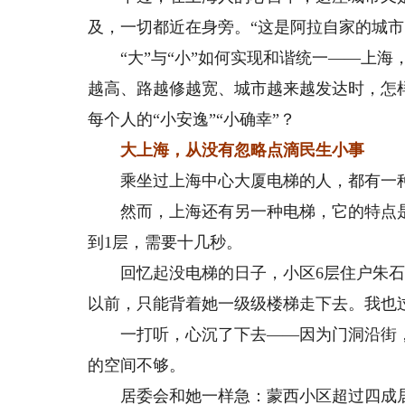
及，一切都近在身旁。“这是阿拉自家的城市
“大”与“小”如何实现和谐统一——上海
越高、路越修越宽、城市越来越发达时，怎
每个人的“小安逸”“小确幸”？
大上海，从没有忽略点滴民生小事
乘坐过上海中心大厦电梯的人，都有一种感觉
然而，上海还有另一种电梯，它的特点是
到1层，需要十几秒。
回忆起没电梯的日子，小区6层住户朱石贞
以前，只能背着她一级级楼梯走下去。我也过
一打听，心沉了下去——因为门洞沿街，
的空间不够。
居委会和她一样急：蒙西小区超过四成居