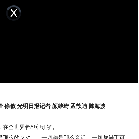
Video
Player
is
loading.
怡 徐敏 光明日报记者 颜维琦 孟歆迪 陈海波
在全世界都“乓乓响”。
么的“小”——一切都是那么亲近，一切都触手可