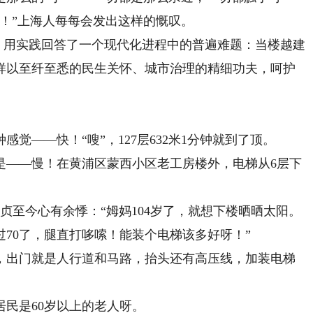
！”上海人每每会发出这样的慨叹。
，用实践回答了一个现代化进程中的普遍难题：当楼越建
样以至纤至悉的民生关怀、城市治理的精细功夫，呵护
——快！“嗖”，127层632米1分钟就到了顶。
——慢！在黄浦区蒙西小区老工房楼外，电梯从6层下
至今心有余悸：“姆妈104岁了，就想下楼晒晒太阳。
70了，腿直打哆嗦！能装个电梯该多好呀！”
出门就是人行道和马路，抬头还有高压线，加装电梯
民是60岁以上的老人呀。