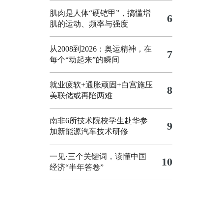
肌肉是人体“硬铠甲”，搞懂增
6
肌的运动、频率与强度
从2008到2026：奥运精神，在
7
每个“动起来”的瞬间
就业疲软+通胀顽固+白宫施压
8
美联储或再陷两难
南非6所技术院校学生赴华参
9
加新能源汽车技术研修
一见·三个关键词，读懂中国
10
经济“半年答卷”