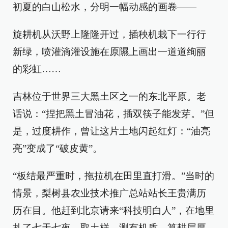
初夏的白山松水，分明一幅动感的画卷——
旋耕机从沃野上隆隆开过，插秧机栽下一行行
新绿，喷灌滴灌设施在原隰上画出一道道绚丽
的彩虹……
吉林位于世界三大黑土区之一的东北平原。老
话说：“捏把黑土冒油花，插双筷子能发芽。”但
是，过度耕作，曾让这片土地闪起红灯：“油亮
亮”变成了“破皮黄”。
“板结最严重时，拖拉机在田里直打滑。”当时的
情景，梨树县农业技术推广总站站长王贵满历
历在目。他赶到北京请来“科技明白人”，在地里
扎了七天七夜，取土样、测有机质、算耕层厚