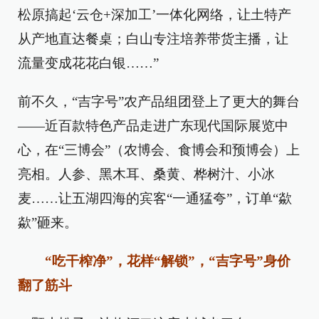
松原搞起‘云仓+深加工’一体化网络，让土特产
从产地直达餐桌；白山专注培养带货主播，让
流量变成花花白银……”
前不久，“吉字号”农产品组团登上了更大的舞台
——近百款特色产品走进广东现代国际展览中
心，在“三博会”（农博会、食博会和预博会）上
亮相。人参、黑木耳、桑黄、桦树汁、小冰
麦……让五湖四海的宾客“一通猛夸”，订单“歘
歘”砸来。
“吃干榨净”，花样“解锁”，“吉字号”身价
翻了筋斗