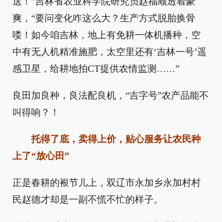
送！”吉林省农业科学院研究员赵福顺透着豪
爽，“要问变化咋这么大？生产方式脱胎换骨
喽！如今咱吉林，地上有免耕一体机播种，空
中有无人机精准施肥，太空里还有‘吉林一号’遥
感卫星，给耕地拍CT提供农情监测……”
良田加良种，良法配良机，“吉字号”农产品能不
叫得响？！
托得了底，卖得上价，贴心服务让农民种
上了“放心田”
正是春耕的裉节儿上，双辽市永加乡永加村村
民赵德才却是一副不慌不忙的样子。