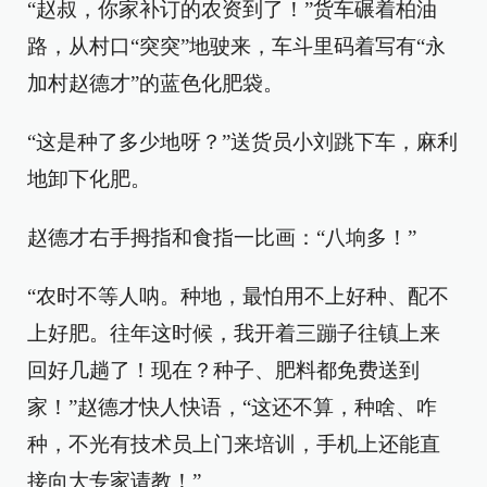
“赵叔，你家补订的农资到了！”货车碾着柏油
路，从村口“突突”地驶来，车斗里码着写有“永
加村赵德才”的蓝色化肥袋。
“这是种了多少地呀？”送货员小刘跳下车，麻利
地卸下化肥。
赵德才右手拇指和食指一比画：“八垧多！”
“农时不等人呐。种地，最怕用不上好种、配不
上好肥。往年这时候，我开着三蹦子往镇上来
回好几趟了！现在？种子、肥料都免费送到
家！”赵德才快人快语，“这还不算，种啥、咋
种，不光有技术员上门来培训，手机上还能直
接向大专家请教！”