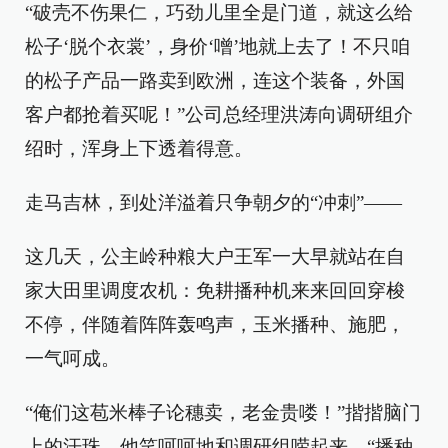
“破壳不伤果仁，巧劲儿里全是门道，就这么给
松子‘脱个衣裳’，身价‘噌’地就上去了！不只咱
的松子产品一路卖到欧洲，连这个装备，外国
客户都抢着买呢！”公司总经理洪涛向调研组介
绍时，浑身上下透着得意。
走马吉林，到处洋溢着只争朝夕的“冲刺”——
这几天，公主岭种粮大户王军一大早就站在自
家大田里调度农机：免耕播种机来来回回穿梭
不停，伴随着阵阵轰鸣声，玉米播种、施肥，
一气呵成。
“俺们这苞米棒子论穗卖，老金贵喽！”揩揩脑门
上的汗珠，他笑呵呵地和调研组唠起来，“播种