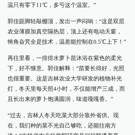
温只有零下11℃，多亏这个温室。”
郭佳踮脚轻敲棚顶，发出一声闷响：“这是双层
农业薄膜加真空隔热层，顶上还有电动天窗，
犄角旮旯全是技术，温差能控制在0.5℃上下！”
再往里看，一排排水萝卜苗沐浴在紫色的柔光
下，好不惬意。郭佳解释：“苗要长得好，光照
也很重要。这是吉林农业大学研发的植物补光
灯，冬天里每天照4小时，不仅能增产三成，而
且长出来的萝卜饱满圆润，味道嘎嘎香。”
“过去，吉林人冬天吃菜大部分靠外省供。现
在，我们种的菜不光自己够吃，还能往南方