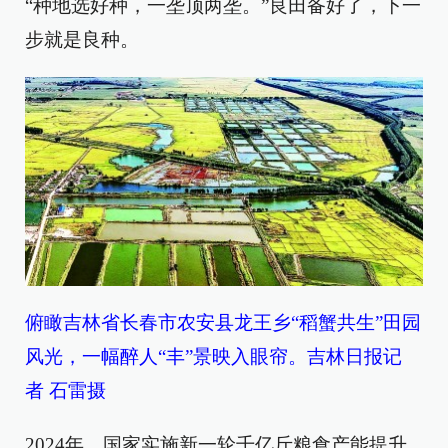
“种地选好种，一垄顶两垄。”良田备好了，下一
步就是良种。
俯瞰吉林省长春市农安县龙王乡“稻蟹共生”田园
风光，一幅醉人“丰”景映入眼帘。吉林日报记
者 石雷摄
2024年，国家实施新一轮千亿斤粮食产能提升