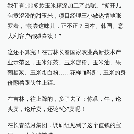
我们有100多款玉米精深加工产品呢。”撕开几
包黄澄澄的甜玉米，项目经理王小敏热情地张
罗着，“尝尝这味儿，正不正？日本、韩国、意
大利客户都贼喜欢！”
这还不算完！在吉林长春国家农业高新技术产
业示范区，玉米须茶、玉米淀粉、玉米油、果
葡糖浆、玉米蛋白粉……花样“解锁”，玉米的身
价翻着跟头往上蹿。
在吉林，往上蹿的，多了去了：你瞧，牛，论
头卖，论斤卖，还论“心”卖呢！
在长春皓月集团，调研组见到了这个值钱的宝