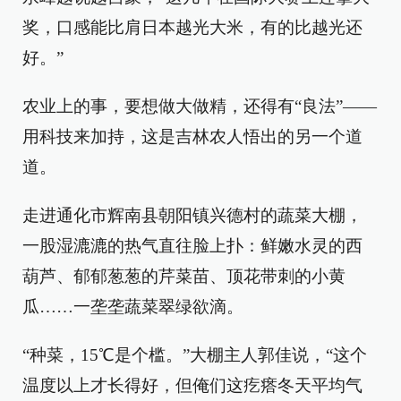
奖，口感能比肩日本越光大米，有的比越光还
好。”
农业上的事，要想做大做精，还得有“良法”——
用科技来加持，这是吉林农人悟出的另一个道
道。
走进通化市辉南县朝阳镇兴德村的蔬菜大棚，
一股湿漉漉的热气直往脸上扑：鲜嫩水灵的西
葫芦、郁郁葱葱的芹菜苗、顶花带刺的小黄
瓜……一垄垄蔬菜翠绿欲滴。
“种菜，15℃是个槛。”大棚主人郭佳说，“这个
温度以上才长得好，但俺们这疙瘩冬天平均气