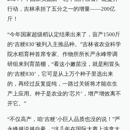
行动，吉林承担了五分之一的增量——200亿
斤！
“今年国家超级稻认定结果出来了，亩产1500斤
的‘吉粳830’被列入主推品种。”吉林省农业科学
院水稻育种首席专家、作物所所长严永峰带调
研组来到育苗棚，“看这小嫩苗没，就是刚冒头
的‘吉粳830’，它可是从上万个种子里选出来
的，再经过反复提纯，一路过关斩将才能在生
产上应用。种子是农业的‘芯片’，增产增效离不
开它。”
“不仅高产，咱‘吉粳’小巨人品质也没的说！”严
永峰越说越自豪，“这几年在国际大赛上连拿大