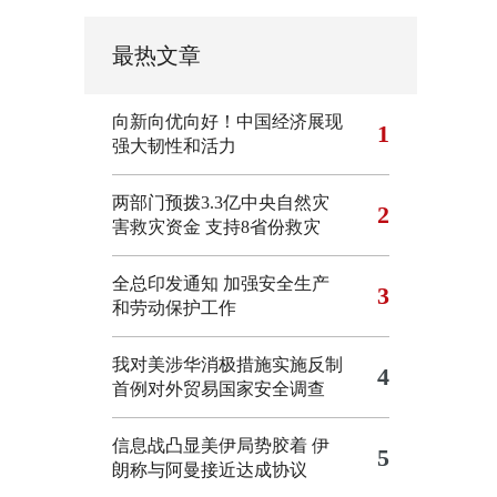
最热文章
向新向优向好！中国经济展现
1
强大韧性和活力
两部门预拨3.3亿中央自然灾
2
害救灾资金 支持8省份救灾
全总印发通知 加强安全生产
3
和劳动保护工作
我对美涉华消极措施实施反制
4
首例对外贸易国家安全调查
信息战凸显美伊局势胶着
伊
5
朗称与阿曼接近达成协议