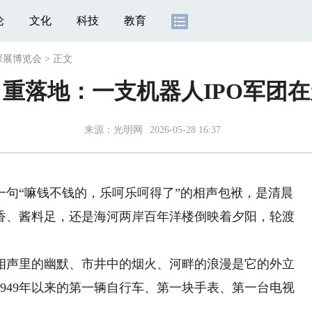
论
文化
科技
教育
探展博览会
>
正文
重落地：一支机器人IPO军团
来源：
光明网
2026-05-28 16:37
“嘛钱不钱的，乐呵乐呵得了”的相声包袱，是清晨
香、酱料足，还是海河两岸百年洋楼倒映着夕阳，轮渡
声里的幽默、市井中的烟火、河畔的浪漫是它的外立
949年以来的第一辆自行车、第一块手表、第一台电视