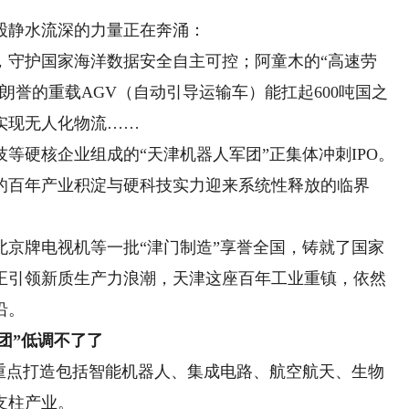
静水流深的力量正在奔涌：
，守护国家海洋数据安全自主可控；阿童木的“高速劳
朗誉的重载AGV（自动引导运输车）能扛起600吨国之
实现无人化物流……
硬核企业组成的“天津机器人军团”正集体冲刺IPO。
的百年产业积淀与硬科技实力迎来系统性释放的临界
牌电视机等一批“津门制造”享誉全国，铸就了国家
正引领新质生产力浪潮，天津这座百年工业重镇，依然
沿。
团”低调不了了
点打造包括智能机器人、集成电路、航空航天、生物
支柱产业。