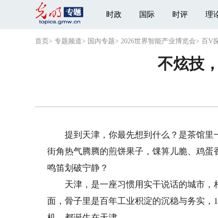
时政
国际
时评
理
首页
>
专题频道
>
国内专题
>
2026世界智能产业博览会
>
百V
不炫技，
提到天津，你最先想到什么？是茶馆里一句
街角热气腾腾的煎饼果子，馃箅儿脆、鸡蛋
鸣笛划破宁静？
天津，是一座习惯用实干说话的城市，相
面，骨子里是百年工业积淀的沉稳与务实，1
机，都诞生在天津。