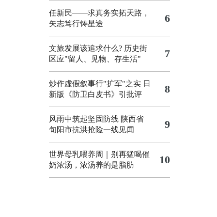
任新民——求真务实拓天路，
6
矢志笃行铸星途
文旅发展该追求什么?
历史街
7
区应"留人、见物、存生活"
炒作虚假叙事行"扩军"之实
日
8
新版《防卫白皮书》引批评
风雨中筑起坚固防线 陕西省
9
旬阳市抗洪抢险一线见闻
世界母乳喂养周｜别再猛喝催
10
奶浓汤，浓汤养的是脂肪