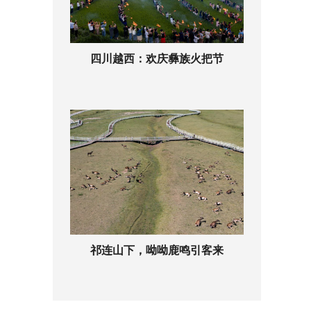
四川越西：欢庆彝族火把节
祁连山下，呦呦鹿鸣引客来