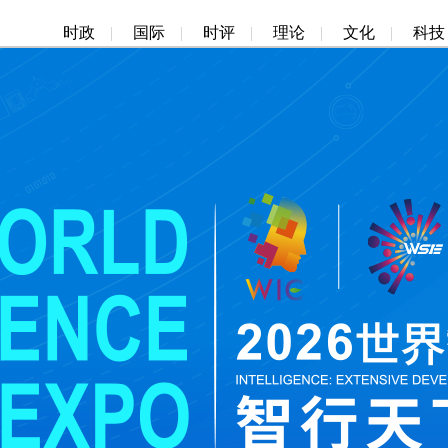
时政
|
国际
|
时评
|
理论
|
文化
|
科技