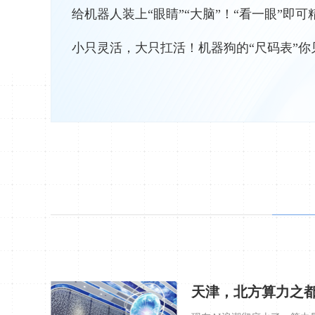
给机器人装上“眼睛”“大脑”！“看一眼”即可
小只灵活，大只扛活！机器狗的“尺码表”你
出“全、新、活、实”，2026智博会亮点纷呈
天津，北方算力之