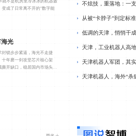
早就不是机房里冷冰冰的机器轰
不炫技，重落地：一支
，变成了日常离不开的“数字能
从被“卡脖子”到定标
低调的天津，悄悄干
有海光
天津，工业机器人高
术封锁步步紧逼，海光不走捷
，十年磨一剑攻坚芯片核心架
天津机器人军团，其
域撕开缺口，稳居国内市场头部
力基建的国产安全底座，打破了
天津机器人，海外“杀
[详情]