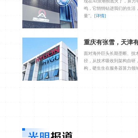
现在AI浪潮彻底火了，算力
鸣，它悄悄钻进我们的生活
量”。
[详情]
重庆有张雪，天津
面对海外巨头长期垄断、技
径，从技术吸收到架构自研
构，硬生生在服务器算力领
席位，撑起政务、金融、算
高端芯片被卡脖子的困局。