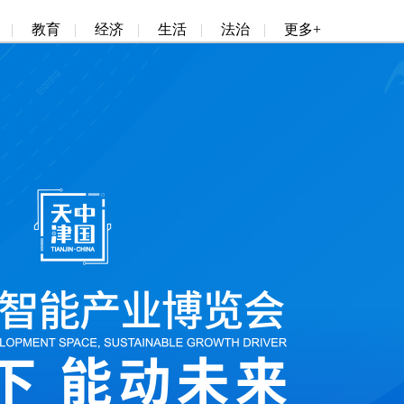
|
教育
|
经济
|
生活
|
法治
|
更多+