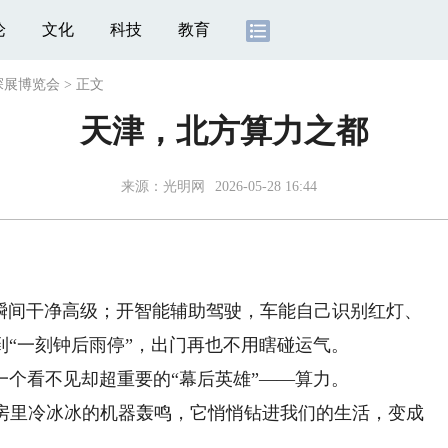
论
文化
科技
教育
探展博览会
>
正文
天津，北方算力之都
来源：
光明网
2026-05-28 16:44
瞬间干净高级；开智能辅助驾驶，车能自己识别红灯、
“一刻钟后雨停”，出门再也不用瞎碰运气。
看不见却超重要的“幕后英雄”——算力。
里冷冰冰的机器轰鸣，它悄悄钻进我们的生活，变成