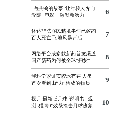
"有共鸣的故事"让年轻人奔向
6
影院
"电影+"激发新活力
休达非法移民越境事件已致约
7
百人死亡
飞地风暴背后
网络平台成多款新药首发渠道
8
国产新药为何被全球"扫货"
我科学家证实胶球存在 人类
9
首次看到由“力”构成的物质
探月:最新版月球"说明书"
观
10
测"猎鹰9"残骸撞击月球迹象