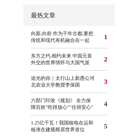
最热文章
向新,向前
作为千年古都,要把
1
传统和现代有机融合在一起
东方之约,相约未来 中国元首
2
外交的世界情怀与大国气派
追光的你｜太行山上新愚公河
3
北农业大学教授李保国
六部门印发《规划》 全力保
4
障百姓"吃得放心""住得安心"
1.25亿千瓦！我国核电在运和
5
核准在建规模居世界首位