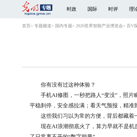
时政
国际
时评
理
首页
>
专题频道
>
国内专题
>
2026世界智能产业博览会
>
百V
你有没有过这种体验？
手机AI修图，一秒把路人“变没”，照片
平稳刹停，安全感拉满；看天气预报，精准到
这些我们习以为常的方便，背后都藏着一个
现在AI浪潮彻底火了，算力早就不是机房
了日常离不开的“数字能量”。