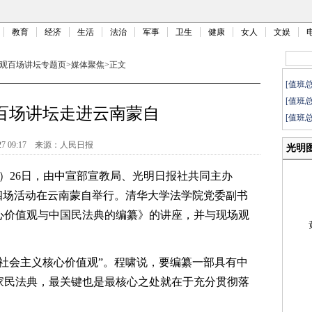
教育
经济
生活
法治
军事
卫生
健康
女人
文娱
观百场讲坛专题页
>
媒体聚焦
>
正文
[值班
[值班
百场讲坛走进云南蒙自
[值班
27 09:17
来源：
人民日报
光明
）26日，由中宣部宣教局、光明日报社共同主办
四场活动在云南蒙自举行。清华大学法学院党委副书
心价值观与中国民法典的编纂》的讲座，并与现场观
会主义核心价值观”。程啸说，要编纂一部具有中
家民法典，最关键也是最核心之处就在于充分贯彻落