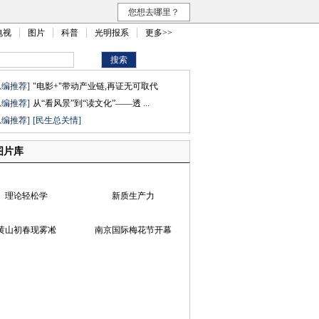
您想去哪里？
电视
图片
科普
光明报系
更多>>
总编推荐]
"电影+"带动产业链,再证无可取代
总编推荐]
从“看风景”到“读文化”——透 ...
总编推荐]
[民生总关情]
图片库
理论轻松学
新质生产力
黄山初春现雾凇
南京国际梅花节开幕