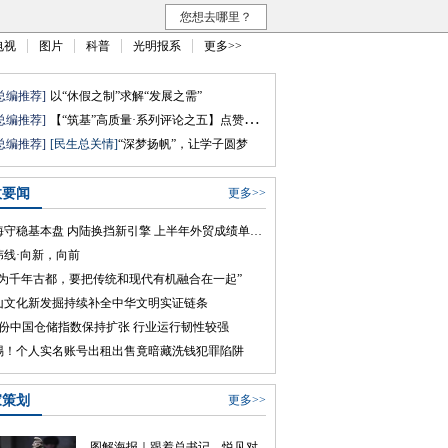
您想去哪里？
电视
图片
科普
光明报系
更多>>