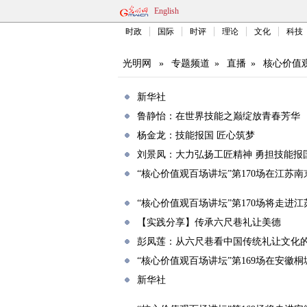
English
时政
国际
时评
理论
文化
科技
光明网
»
专题频道
»
直播
»
核心价值
新华社
鲁静怡：在世界技能之巅绽放青春芳华
杨金龙：技能报国 匠心筑梦
刘景凤：大力弘扬工匠精神 勇担技能报
“核心价值观百场讲坛”第170场在江苏南
“核心价值观百场讲坛”第170场将走进江
【实践分享】传承六尺巷礼让美德
彭凤莲：从六尺巷看中国传统礼让文化
“核心价值观百场讲坛”第169场在安徽桐
新华社