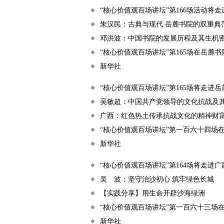
“核心价值观百场讲坛”第166场活动将
朱汉民：古典与现代 岳麓书院的双重典
邓洪波：中国书院的发展历程及其生机
“核心价值观百场讲坛”第165场在岳麓书
新华社
“核心价值观百场讲坛”第165场将走进岳
吴敏超：中国共产党领导的文化抗战及
广西：红色热土传承抗战文化的精神财
“核心价值观百场讲坛”第一百六十四场
新华社
“核心价值观百场讲坛”第164场将走进广
吴 波：坚守治沙初心 筑牢绿色长城
【实践分享】用生命开辟沙海绿洲
“核心价值观百场讲坛”第一百六十三场
新华社