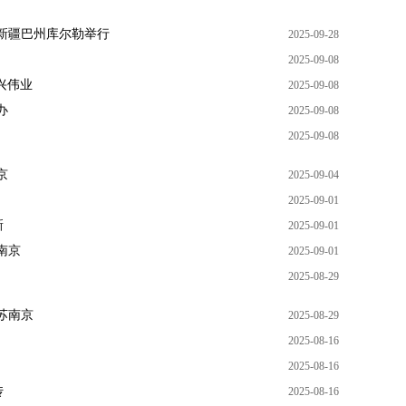
在新疆巴州库尔勒举行
2025-09-28
2025-09-08
兴伟业
2025-09-08
办
2025-09-08
2025-09-08
京
2025-09-04
2025-09-01
新
2025-09-01
南京
2025-09-01
2025-08-29
苏南京
2025-08-29
2025-08-16
2025-08-16
传
2025-08-16