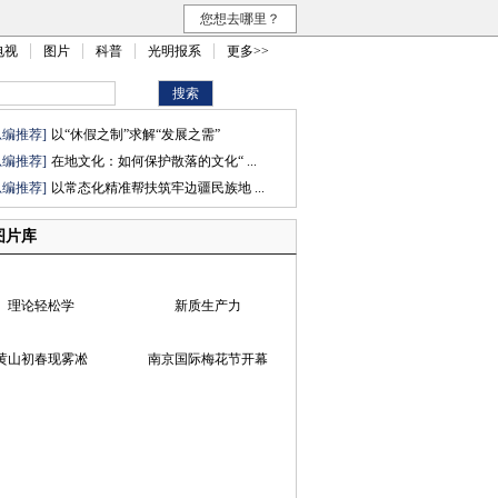
您想去哪里？
电视
图片
科普
光明报系
更多>>
总编推荐]
以“休假之制”求解“发展之需”
总编推荐]
在地文化：如何保护散落的文化“ ...
总编推荐]
以常态化精准帮扶筑牢边疆民族地 ...
图片库
理论轻松学
新质生产力
黄山初春现雾凇
南京国际梅花节开幕