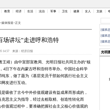
教育
经济
生活
法治
军事
卫生
健康
女人
文娱
>
媒体报道
>
正文
[值班
[值班
百场讲坛”走进呼和浩特
[值班
05 14:57
来源：
经济日报
光明
者王靖）由中宣部宣教局、光明日报社共同主办的“核
，4日下午在内蒙古呼和浩特市举办。中国社会科学
邓纯东，做了题为《基层党员干部如何践行社会主义
和网友进行互动。
是吸收了古今中外价值观建设有益成果而形成的，
马克思主义为指导，经过去粗取精、创造性转化而
心价值观过程中，要准确把握社会主义核心价值观的