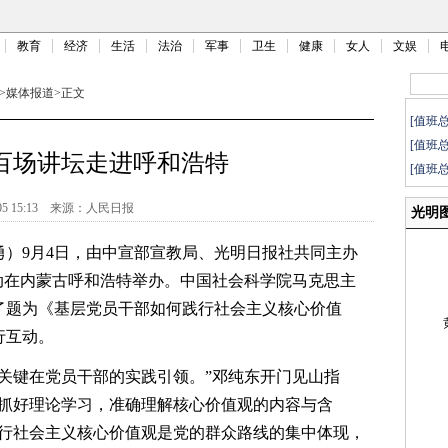
教育
经济
生活
法治
军事
卫生
健康
女人
文娱
>
媒体报道
>
正文
[值班
[值班
百场讲坛走进呼和浩特
[值班
05 15:13
来源：
人民日报
光明
）9月4日，由中宣部宣教局、光明日报社共同主办
动在内蒙古呼和浩特举办。中国社会科学院马克思主
了题为《基层党员干部如何践行社会主义核心价值
行互动。
键在党员干部的实践引领。”邓纯东开门见山指
，抓好理论学习，准确理解核心价值观的内容与含
践行社会主义核心价值观是党的群众路线的集中体现，