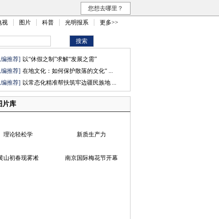
您想去哪里？
电视
图片
科普
光明报系
更多>>
总编推荐]
以“休假之制”求解“发展之需”
总编推荐]
在地文化：如何保护散落的文化“ ...
总编推荐]
以常态化精准帮扶筑牢边疆民族地 ...
图片库
理论轻松学
新质生产力
黄山初春现雾凇
南京国际梅花节开幕