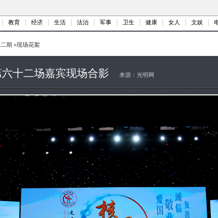
教育
经济
生活
法治
军事
卫生
健康
女人
文娱
十二期
»
现场花絮
第六十二场嘉宾现场合影
来源：
光明网