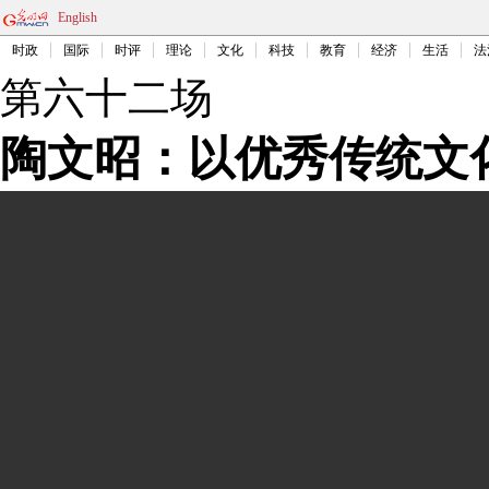
English
时政
国际
时评
理论
文化
科技
教育
经济
生活
法
第六十二场
陶文昭：以优秀传统文