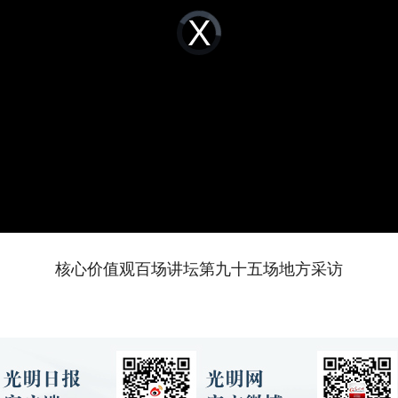
Video
Player
is
loading.
核心价值观百场讲坛第九十五场地方采访