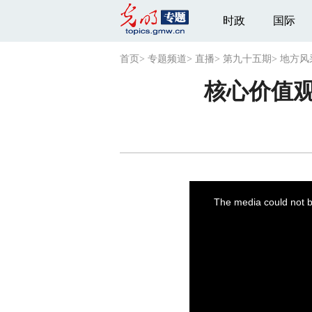
时政
国际
首页
>
专题频道
>
直播
>
第九十五期
>
地方风
核心价值观
This
is
a
The media could not be
modal
window.