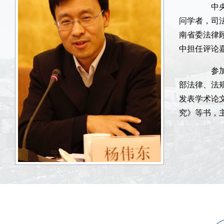
中央党
问学者，司
南省委法律
中担任评论
参加过
部法律、法
发表学术论
究》等书，