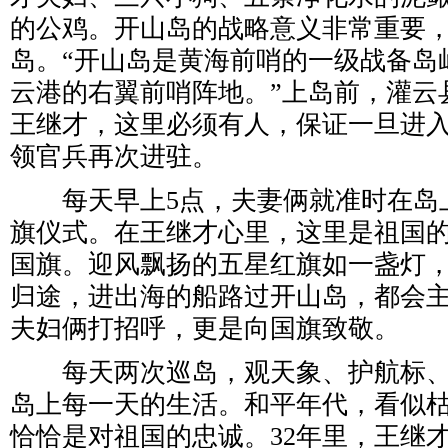
的公鸡。开山岛的战略意义非常重要
岛。“开山岛是黄海前哨的一级战备岛
云港的右翼前哨阵地。”上岛前，灌云
王继才，这里必须有人，保证一旦进
领官兵再次进驻。
每天早上5点，夫妻俩就准时在岛
旗仪式。在王继才心里，这里是祖国
国旗。迎风飘扬的五星红旗如一盏灯
归途，进出海的船路过开山岛，都会
夫妇俩打招呼，更是向国旗致敬。
每天两次巡岛，观天象、护航标、
岛上每一天的生活。和平年代，看似
恰恰是对祖国的忠诚。32年里，王继