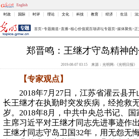
English
时政
国际
时评
理论
文化
科技
教育
经济
生活
法
首页
>
专题频道
>
直播
>
核心价值观百场讲坛专题页
>
媒体聚焦
>
正
郑晋鸣：王继才守岛精神的
2019-08-07 03:15
来源：
光明网-《光明日报》
【专家观点】
2018年7月27日，江苏省灌云县
长王继才在执勤时突发疾病，经抢救无
岁。2018年8月，中共中央总书记、
主席习近平对王继才同志先进事迹作
王继才同志守岛卫国32年，用无怨无