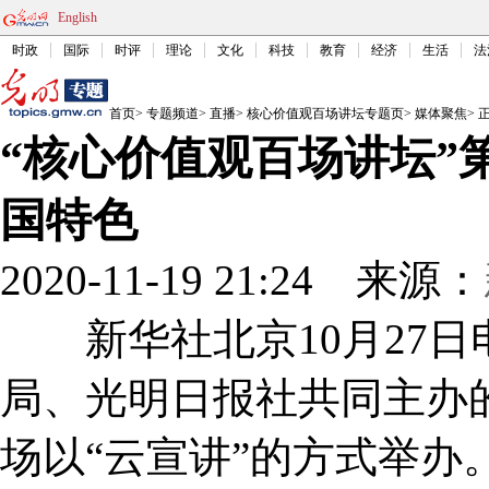
English
时政
国际
时评
理论
文化
科技
教育
经济
生活
法
首页
>
专题频道
>
直播
>
核心价值观百场讲坛专题页
>
媒体聚焦
>
“核心价值观百场讲坛”第
国特色
2020-11-19 21:24
来源：
新华社北京10月27日电
局、光明日报社共同主办的
场以“云宣讲”的方式举办