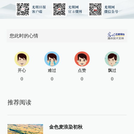
您此时的心情
开心
难过
点赞
飘过
0
0
0
0
推荐阅读
金色麦浪染初秋