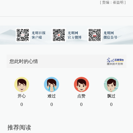
[
责编：崔益明
]
您此时的心情
开心
难过
点赞
飘过
0
0
0
0
推荐阅读