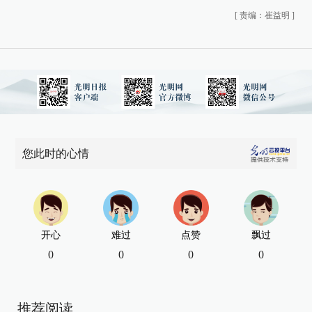
[
责编：崔益明
]
您此时的心情
开心
难过
点赞
飘过
0
0
0
0
推荐阅读