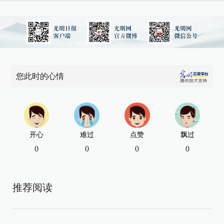
您此时的心情
开心
难过
点赞
飘过
0
0
0
0
推荐阅读