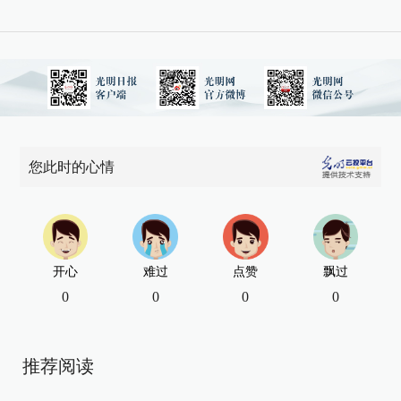
您此时的心情
开心
难过
点赞
飘过
0
0
0
0
推荐阅读