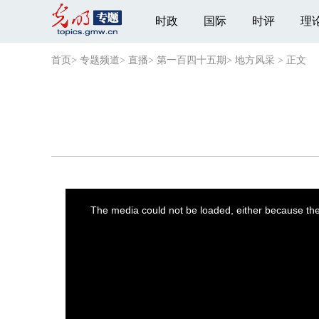
时政
国际
时评
理
首页
>
专题频道
>
直播
>
第一百四十五期
>
地方风采
>
正文
This
is
a
The media could not be loaded, either because the 
modal
window.