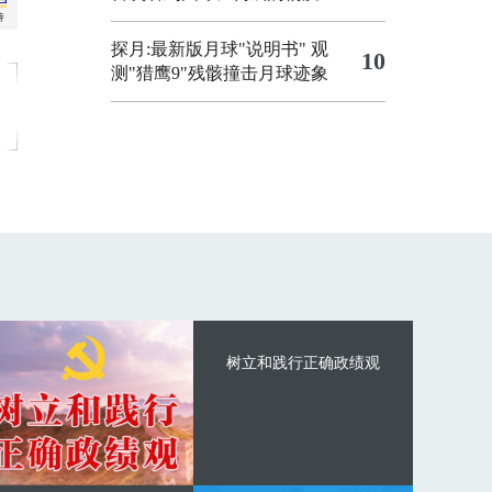
探月:最新版月球"说明书"
观
10
测"猎鹰9"残骸撞击月球迹象
树立和践行正确政绩观