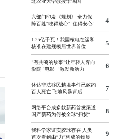
北农业大学教授李保国
六部门印发《规划》 全力保
4
障百姓"吃得放心""住得安心"
1.25亿千瓦！我国核电在运和
5
核准在建规模居世界首位
"有共鸣的故事"让年轻人奔向
6
影院
"电影+"激发新活力
休达非法移民越境事件已致约
7
百人死亡
飞地风暴背后
网络平台成多款新药首发渠道
8
国产新药为何被全球"扫货"
我科学家证实胶球存在 人类
9
首次看到由“力”构成的物质