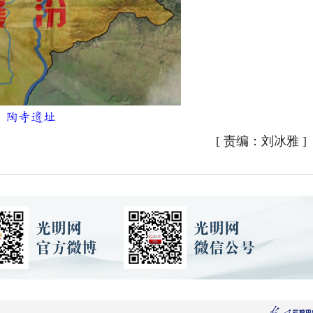
陶寺遗址
[
责编：刘冰雅
]