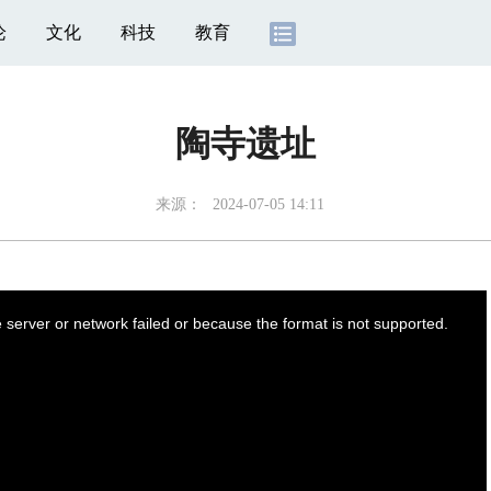
论
文化
科技
教育
陶寺遗址
来源：
2024-07-05 14:11
server or network failed or because the format is not supported.