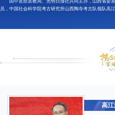
由中宣部宣教局、光明日报社共同主办，山西省委宣
员，中国社会科学院考古研究所山西陶寺考古队领队高
高江
高江
高江