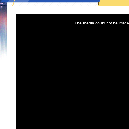
This
is
a
The media could not be loaded
modal
window.