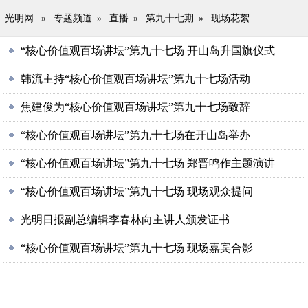
光明网
»
专题频道
»
直播
»
第九十七期
»
现场花絮
“核心价值观百场讲坛”第九十七场 开山岛升国旗仪式
韩流主持“核心价值观百场讲坛”第九十七场活动
焦建俊为“核心价值观百场讲坛”第九十七场致辞
“核心价值观百场讲坛”第九十七场在开山岛举办
“核心价值观百场讲坛”第九十七场 郑晋鸣作主题演讲
“核心价值观百场讲坛”第九十七场 现场观众提问
光明日报副总编辑李春林向主讲人颁发证书
“核心价值观百场讲坛”第九十七场 现场嘉宾合影