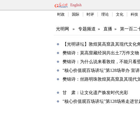
English
时政
国际
时评
理论
文化
科技
光明网
»
专题频道
»
直播
»
第一百二
【光明讲坛】敦煌莫高窟及其现代文化
樊锦诗：莫高窟藏经洞共出土7万件文物
樊锦诗：为什么说来看敦煌，不能只看
“核心价值观百场讲坛”第128场举办 宣
樊锦诗：丝路明珠敦煌莫高窟及其现代
甘 肃：让文化遗产焕发时代光彩
“核心价值观百场讲坛”第128场将走进甘