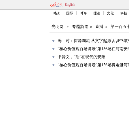
English
时政
国际
时评
理论
文化
科技
光明网
»
专题频道
»
直播
»
第一百五
冯 时：探源溯流 从文字起源认识中华
“核心价值观百场讲坛”第156场在河南安
甲骨文，“活”在现代的安阳
“核心价值观百场讲坛”第156场将走进河