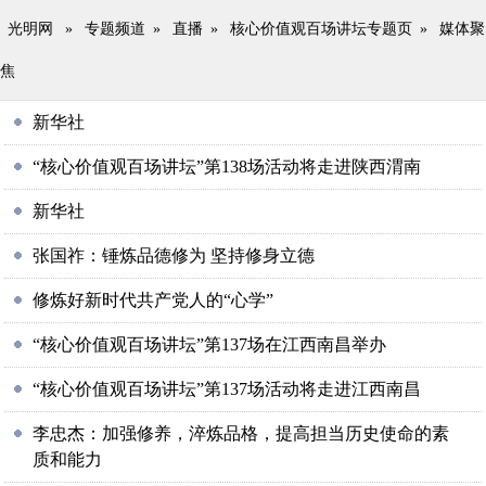
光明网
»
专题频道
»
直播
»
核心价值观百场讲坛专题页
»
媒体聚
焦
新华社
“核心价值观百场讲坛”第138场活动将走进陕西渭南
新华社
张国祚：锤炼品德修为 坚持修身立德
修炼好新时代共产党人的“心学”
“核心价值观百场讲坛”第137场在江西南昌举办
“核心价值观百场讲坛”第137场活动将走进江西南昌
李忠杰：加强修养，淬炼品格，提高担当历史使命的素
质和能力