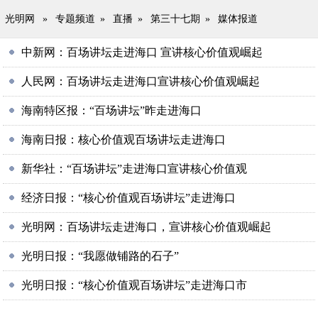
光明网
»
专题频道
»
直播
»
第三十七期
»
媒体报道
中新网：百场讲坛走进海口 宣讲核心价值观崛起
人民网：百场讲坛走进海口宣讲核心价值观崛起
海南特区报：“百场讲坛”昨走进海口
海南日报：核心价值观百场讲坛走进海口
新华社：“百场讲坛”走进海口宣讲核心价值观
经济日报：“核心价值观百场讲坛”走进海口
光明网：百场讲坛走进海口，宣讲核心价值观崛起
光明日报：“我愿做铺路的石子”
光明日报：“核心价值观百场讲坛”走进海口市