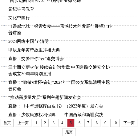
“阔步迈向网络强国”互联网企业微党课
党纪学习教育
文化中国行
《遥感地球，探索奥秘——遥感技术的发展与展望》科
普讲座
2024网络中国节·清明
甲辰龙年黄帝故里拜祖大典
直播：交警带你“云”逛交博会
三十而立薪火传 接续奋进谱华章 中国道路交通安全协
会成立30周年特别直播
直播：“致敬•缅怀•奋进”2024年全国公安系统清明主题
云诗会
“推动高质量发展”系列主题新闻发布会
直播：《中华遗嘱库白皮书》（2023年度）发布会
直播：少数民族权利保障——中国西藏和新疆实践
首页
上一页
1
2
3
4
5
6
7
8
9
10
下一页
尾页