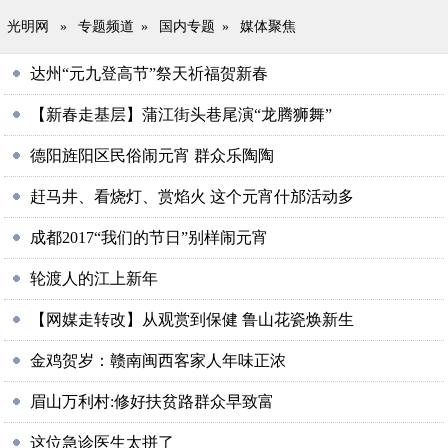
光明网
»
专题频道
»
国内专题
»
媒体聚焦
达州“元九登高节”祭天祈福贺新春
【新春走基层】蒲江街头巷尾演“龙腾狮舞”
德阳旌阳区民俗闹元宵 群众乐陶陶
赶马井、看烧灯、赏焰火 这个元宵什邡活动多
成都2017“我们的节日”别样闹元宵
轮渡人的江上新年
【网媒走转改】从观赏到保健 鲁山花瓷焕新生
金鸡贺岁：赣南闽西客家人年味正浓
眉山万利村:修好扶贫路群众早致富
这位急诊医生太拼了