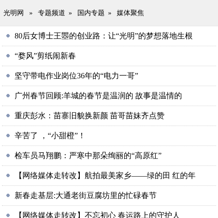
光明网
»
专题频道
»
国内专题
»
媒体聚焦
80后女博士王瞾的创业路：让“光明”的梦想落地生根
“婺风”剪纸闹新春
坚守带电作业岗位36年的“电力一哥”
广州春节回顾:羊城的春节是温润的 故事是温情的
重庆彭水：苗寨旧貌换新颜 苗哥苗妹齐点赞
辛苦了 ，“小甜橙”！
检车员马翔鹏：严寒中那朵绚丽的“高原红”
【网络媒体走转改】航拍最美家乡——绿的田 红的年
新春走基层:大通老街豆腐坊里的忙碌春节
【网络媒体走转改】不忘初心 春运路上的守护人