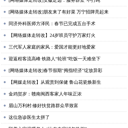
[网络媒体走转改]安徽定远：服务群众“不打盹”
[网络媒体走转改]朋友来了有好菜 万宁招牌亮起来
同济外科医师方泽民：春节已完成五台手术
【网络媒体走转改】24岁班员守护万家灯火
三代军人家庭的家风：爱国才能更好地爱家
迎返程客流高峰 铁路人“轮班”吃饭一天难坐下
[网络媒体走转改]春节假期"拇指经济"绽放异彩
【网媒走转改】从观赏到保健 鲁山花瓷焕新生
金鸡贺岁：赣南闽西客家人年味正浓
眉山万利村:修好扶贫路群众早致富
这位急诊医生太拼了