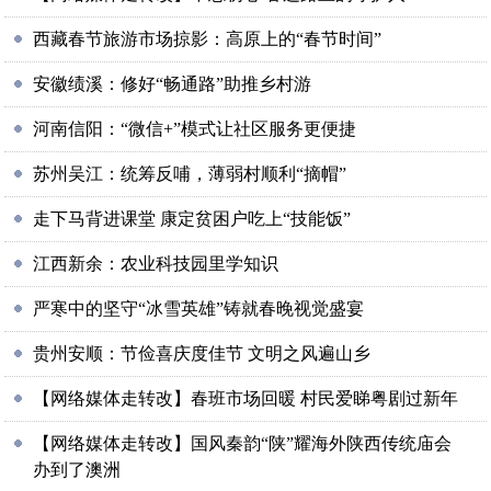
西藏春节旅游市场掠影：高原上的“春节时间”
安徽绩溪：修好“畅通路”助推乡村游
河南信阳：“微信+”模式让社区服务更便捷
苏州吴江：统筹反哺，薄弱村顺利“摘帽”
走下马背进课堂 康定贫困户吃上“技能饭”
江西新余：农业科技园里学知识
严寒中的坚守“冰雪英雄”铸就春晚视觉盛宴
贵州安顺：节俭喜庆度佳节 文明之风遍山乡
【网络媒体走转改】春班市场回暖 村民爱睇粤剧过新年
【网络媒体走转改】国风秦韵“陕”耀海外陕西传统庙会
办到了澳洲