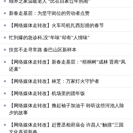
颐养之家温暖老人 “比在自家过年热闹”
新春走基层：为坚守岗位的劳动者点赞
【网络媒体走转改】火车司机扎西彭措的春节
忙到爆的急诊科,没"年味"却有"人情味"
扶贫不走寻常路 秦巴山区新样本
【网络媒体走转改】新春走基层：“梧桐树”成林 晋商“凤
还巢”
【网络媒体走转改】林芝：万家灯火守护者
【网络媒体走转改】机场里的团年饭
【网络媒体走转改】撸起袖子加油干 聆听这些河池人除
夕的故事
【网络媒体走转改】赶曹丞相府庙会 许昌人“触摸”三国
文化喜迎新春