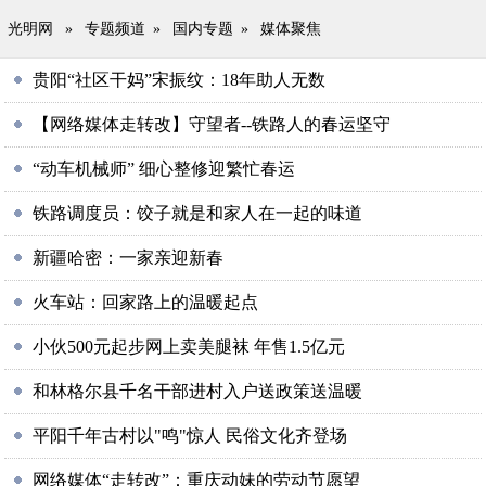
光明网
»
专题频道
»
国内专题
»
媒体聚焦
贵阳“社区干妈”宋振纹：18年助人无数
【网络媒体走转改】守望者--铁路人的春运坚守
“动车机械师” 细心整修迎繁忙春运
铁路调度员：饺子就是和家人在一起的味道
新疆哈密：一家亲迎新春
火车站：回家路上的温暖起点
小伙500元起步网上卖美腿袜 年售1.5亿元
和林格尔县千名干部进村入户送政策送温暖
平阳千年古村以"鸣"惊人 民俗文化齐登场
网络媒体“走转改”：重庆动妹的劳动节愿望