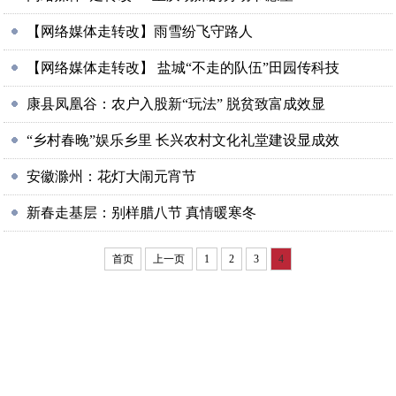
【网络媒体走转改】雨雪纷飞守路人
【网络媒体走转改】 盐城“不走的队伍”田园传科技
康县凤凰谷：农户入股新“玩法” 脱贫致富成效显
“乡村春晚”娱乐乡里 长兴农村文化礼堂建设显成效
安徽滁州：花灯大闹元宵节
新春走基层：别样腊八节 真情暖寒冬
首页
上一页
1
2
3
4