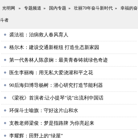
光明网
»
专题频道
»
国内专题
»
壮丽70年奋斗新时代
»
幸福的奋
斗者
裘法祖：治病救人春风育人
格尔木：建设交通新枢纽 打造生态新家园
第一代务林人陈彦娴：最美青春铸就绿色奇迹
医生李丽梅：用无私大爱浇灌和平之花
90后海归博导杨树：潜心研究打造节能利器
《梁祝》首演者:让小提琴"说"出流利中国话
环保斗士喻旗：守好这片山和水
支教老师梁俊：梦是指路牌 为你亮起来
李耀辉：田野上的“绿屋”