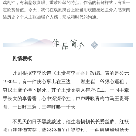
戏剧性，有着悲歌喜唱、重鼓轻敲的特点。作品的新鲜样式，有着一
定欣赏价值。今天，我们在戏剧舞台上应当用观照感还是介入感来阐
述历史？个人主张加强介入感，形成和时代的沟通。
剧情梗概
此剧根据李季长诗《王贵与李香香》改编。表的是公元
1930年，有一件伤心事出在三边——财主崔二爷狠心逼租，
穷汉王麻子棒下惨死，其子王贵卖身入崔府揽工。一同手牵
手长大的李香香，心中深深牵挂，声声呼唤青梅竹马王贵哥
哥。一日呼三遍，三年呼唤一千天！
不见天的日子黑黢黢过，催生着韧韧长长爱丝萝。红袄
袄山洼洼淘苦菜，蓝衫衫揈羊山梁梁过。一曲酸酸甜甜信天