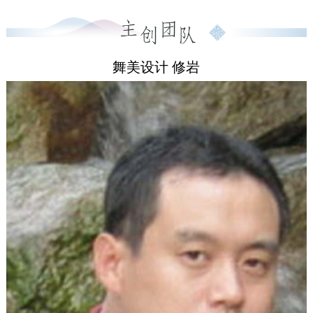
游，直把青春男女心弦拨，难禁情如火！
曲儿说：发一回山水冲一层泥，交一次亲亲脱一层皮！
相爱路上苦多多。
舞美设计 修岩
崔二爷财魔又色魔，魔爪伸向香香女，弱女怎躲过？
拦羊汉心急救妹妹，人孤力单，赤手空拳，官衙怎斗
过？无辜村民呼奈何！
呼啦啦横山顶扯起一面红格丹丹旗，如响雷红旗召告王
贵和乡亲：革命是个“好东西”！
红旗下受苦人梦想成真有了地，红旗下香香当众掀“盖
头”，手拉王贵“拜天地”。
孰料白匪人马又进村，斗争来回如“拉锯”。崔二爷叫
嚣：太阳会从西边出来吗？香香再遭困，危在旦夕……