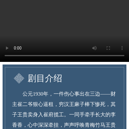
剧目介绍
公元1930年，一件伤心事出在三边——财
主崔二爷狠心逼租，穷汉王麻子棒下惨死，其
子王贵卖身入崔府揽工。一同手牵手长大的李
香香，心中深深牵挂，声声呼唤青梅竹马王贵