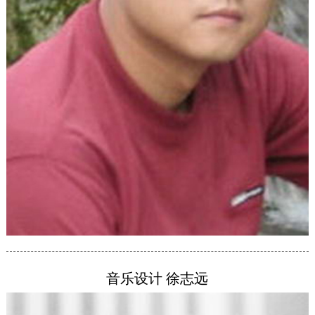
天破晓，红艳艳大旗迎胜利，死羊湾变成活羊湾，革命
报大喜！
王贵香香同声唱：咱们闹革命，革命也为了咱自己。
音乐设计 徐志远