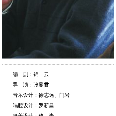
编 剧：锦 云
导 演：张曼君
音乐设计：徐志远、闫岩
唱腔设计：罗新昌
舞美设计：修 岩