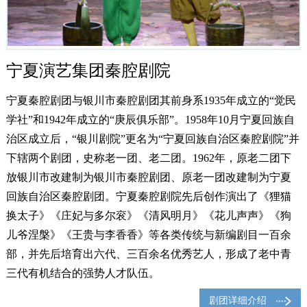
宁夏演艺集团秦腔剧院
宁夏秦腔剧团与银川市秦腔剧团其前身系1935年成立的“觉民
学社”和1942年成立的“庚辰俱乐部”。1958年10月宁夏回族自
治区成立后，“银川剧院”更名为“宁夏回族自治区秦腔剧院”并
下辖两个剧团，史称老一团、老二团。1962年，原老二团下
放银川市改建制为银川市秦腔剧团、原老一团改建制为宁夏
回族自治区秦腔剧团。宁夏秦腔剧院先后创作演出了《狸猫
换太子》《庄妃与多尔衮》《清风明月》《花儿声声》《狗
儿爷涅槃》《王贵与李香香》等各类传统与新编剧目一百余
部，并先后培育出六代、三百余名优秀艺人，形成了老中青
三代有机结合的强势人才队伍。
剧团详细介绍