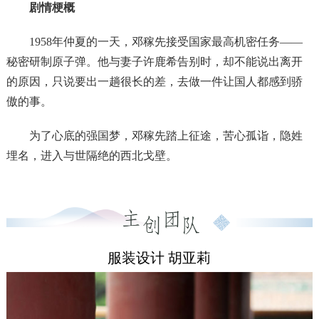
剧情梗概
1958年仲夏的一天，邓稼先接受国家最高机密任务——
秘密研制原子弹。他与妻子许鹿希告别时，却不能说出离开
的原因，只说要出一趟很长的差，去做一件让国人都感到骄
傲的事。
为了心底的强国梦，邓稼先踏上征途，苦心孤诣，隐姓
埋名，进入与世隔绝的西北戈壁。
仅仅6年的光阴，在大漠戈壁，一朵巨大的蘑菇云，腾
空而起！
28年中，邓稼先带领团队，在极端艰苦的条件下研制出
服装设计 胡亚莉
中国第一颗原子弹、第一颗氢弹。
整整28年，许鹿希信守离别时对丈夫的诺言——我支持
你！她全心照顾一双儿女和病重的婆婆，无怨无悔，痴情等