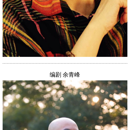
编剧 余青峰