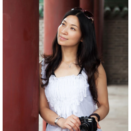
待。
1986年，夫妻终于再度重逢，而邓稼先由于长期遭受核
辐射，身患重症，不得不回来治疗。既生而有限，便向死而
生！病房中，邓稼先忍着锥心之痛，给国家留下了一份建议
书。
邓稼先用自己的一生，诠释出对祖国的“大爱”——生命
之绚烂、信仰之圣洁、品格之纯净。