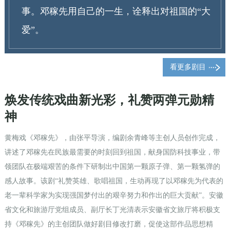
事。邓稼先用自己的一生，诠释出对祖国的“大
爱”。
看更多剧目
焕发传统戏曲新光彩，礼赞两弹元勋精
神
黄梅戏《邓稼先》，由张平导演，编剧余青峰等主创人员创作完成，
讲述了邓稼先在民族最需要的时刻回到祖国，献身国防科技事业，带
领团队在极端艰苦的条件下研制出中国第一颗原子弹、第一颗氢弹的
感人故事。该剧“礼赞英雄、歌唱祖国，生动再现了以邓稼先为代表的
老一辈科学家为实现强国梦付出的艰辛努力和作出的巨大贡献”。安徽
省文化和旅游厅党组成员、副厅长丁光清表示安徽省文旅厅将积极支
持《邓稼先》的主创团队做好剧目修改打磨，促使这部作品思想精